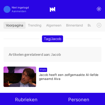
Niet ingelogd
Aanmelden
Voorpagina
Trending
Algemeen
Binnenland
Buitenland
Tag/Jacob
Artikelen gerelateerd aan: Jacob
Virals
Jacob heeft een zelfgemaakte AI-liefde
genaamd Aiva
Rubrieken
Personen