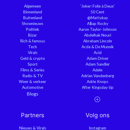
Algemeen
'Joker: Folie à Deux'
Binnenland
50 Cent
Buitenland
@Mattykay
Shownieuws
A$ap Rocky
Politiek
Aaron Taylor-Johnson
Bizar
Abdelhak Nouri
Rich & famous
Abraham Lincoln
Tech
Acda & De Munnik
Virals
Acid
Geld & crypto
Adam Driver
Sport
Adam Sandler
Films & Series
Adele
Radio & TV
Adrian Vandenberg
Weer & verkeer
Adrie Knops
Automotive
After Kingsday tip
Blogs
Partners
Volg ons
Nieuws & Virals
Instagram