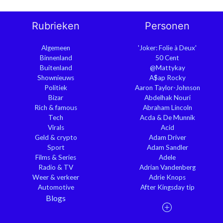
Rubrieken
Personen
Algemeen
'Joker: Folie à Deux'
Binnenland
50 Cent
Buitenland
@Mattykay
Shownieuws
A$ap Rocky
Politiek
Aaron Taylor-Johnson
Bizar
Abdelhak Nouri
Rich & famous
Abraham Lincoln
Tech
Acda & De Munnik
Virals
Acid
Geld & crypto
Adam Driver
Sport
Adam Sandler
Films & Series
Adele
Radio & TV
Adrian Vandenberg
Weer & verkeer
Adrie Knops
Automotive
After Kingsday tip
Blogs