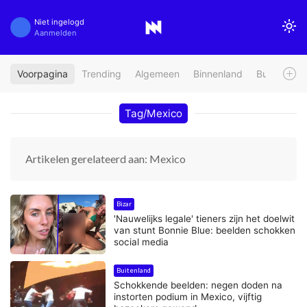
Niet ingelogd
Aanmelden
Voorpagina
Trending
Algemeen
Binnenland
Buitenland
Tag/Mexico
Artikelen gerelateerd aan: Mexico
Bizar
'Nauwelijks legale' tieners zijn het doelwit
van stunt Bonnie Blue: beelden schokken
social media
Buitenland
Schokkende beelden: negen doden na
instorten podium in Mexico, vijftig