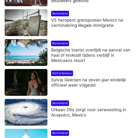
bezoekers gewond
Buitenland
VS heropent grensposten Mexico na
vermindering illegale immigratie
Buitenland
Belgische toerist overlijdt na aanval van
haai of krokodil tijdens verblijf in
Mexicaans resort
Rich & famous
Sylvia Geersen na zeven jaar eindelijk
officieel weer vrijgezel
Buitenland
Orkaan Otis zorgt voor verwoesting in
Acapulco, Mexico
Buitenland