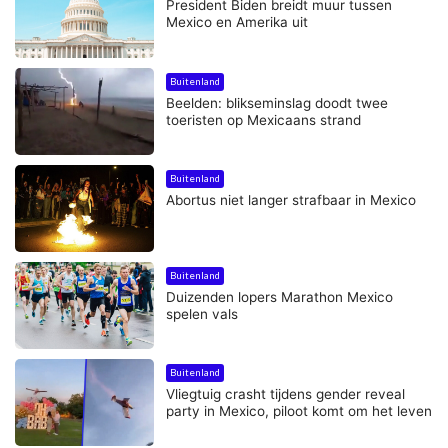
President Biden breidt muur tussen
Mexico en Amerika uit
Buitenland
Beelden: blikseminslag doodt twee
toeristen op Mexicaans strand
Buitenland
Abortus niet langer strafbaar in Mexico
Buitenland
Duizenden lopers Marathon Mexico
spelen vals
Buitenland
Vliegtuig crasht tijdens gender reveal
party in Mexico, piloot komt om het leven