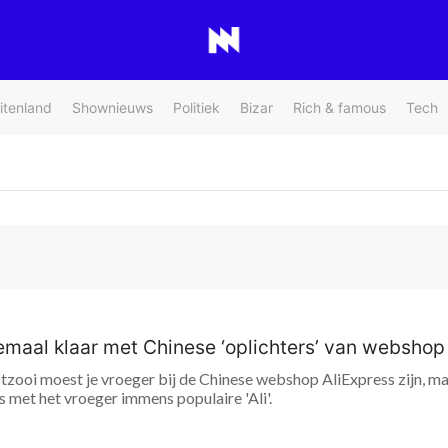
itenland
Shownieuws
Politiek
Bizar
Rich & famous
Tech
emaal klaar met Chinese ‘oplichters’ van webshop
zooi moest je vroeger bij de Chinese webshop AliExpress zijn, m
is met het vroeger immens populaire 'Ali'.