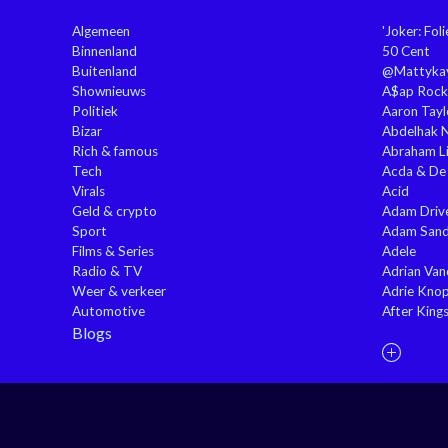
Algemeen
'Joker: Fol
Binnenland
50 Cent
Buitenland
@Mattyka
Shownieuws
A$ap Rock
Politiek
Aaron Tayl
Bizar
Abdelhak 
Rich & famous
Abraham Li
Tech
Acda & De
Virals
Acid
Geld & crypto
Adam Driv
Sport
Adam Sand
Films & Series
Adele
Radio & TV
Adrian Va
Weer & verkeer
Adrie Kno
Automotive
After King
Blogs