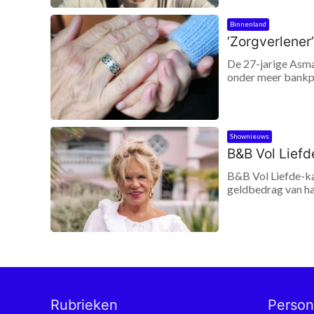
Binnenland
‘Zorgverlener
De 27-jarige Asmae
onder meer bankpas
Shownieuws
B&B Vol Lief
B&B Vol Liefde-ka
geldbedrag van ha
Rubrieken
Perso