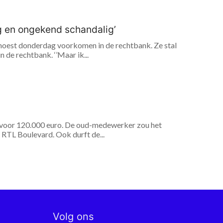
ig en ongekend schandalig’
n, moest donderdag voorkomen in de rechtbank. Ze stal
 de rechtbank. ‘’Maar ik...
 voor 120.000 euro. De oud-medewerker zou het
 RTL Boulevard. Ook durft de...
Volg ons