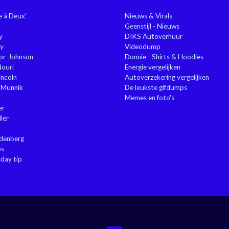
ie à Deux'
Nieuws & Virals
Geenstijl - Nieuws
y
DIKS Autoverhuur
y
Videodump
or-Johnson
Donnie - Shirts & Hoodies
Nouri
Energie vergelijken
ncoln
Autoverzekering vergelijken
 Munnik
De leukste gifdumps
Memes en foto's
er
ler
ndenberg
ps
sday tip