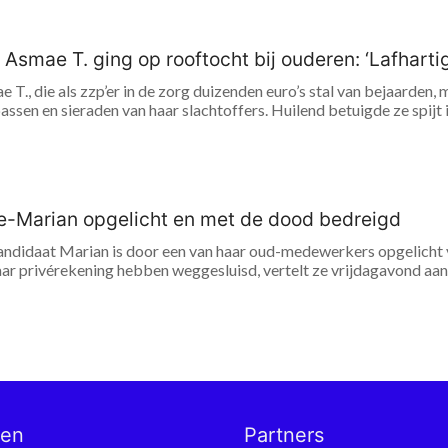
’ Asmae T. ging op rooftocht bij ouderen: ‘Lafhart
 T., die als zzp’er in de zorg duizenden euro’s stal van bejaarde
sen en sieraden van haar slachtoffers. Huilend betuigde ze spijt in
de-Marian opgelicht en met de dood bedreigd
ndidaat Marian is door een van haar oud-medewerkers opgelicht
ar privérekening hebben weggesluisd, vertelt ze vrijdagavond aan
nen
Partners