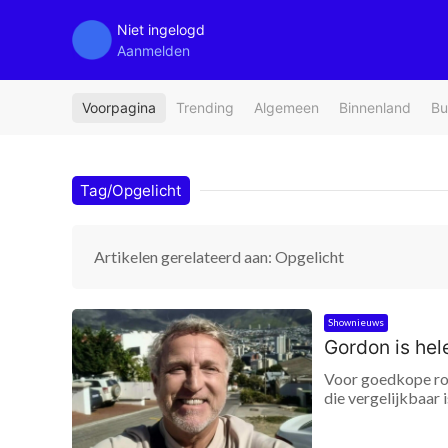
Niet ingelogd
Aanmelden
Voorpagina
Trending
Algemeen
Binnenland
Bu
Tag/Opgelicht
Artikelen gerelateerd aan: Opgelicht
Shownieuws
Gordon is hel
Voor goedkope rot
die vergelijkbaar 