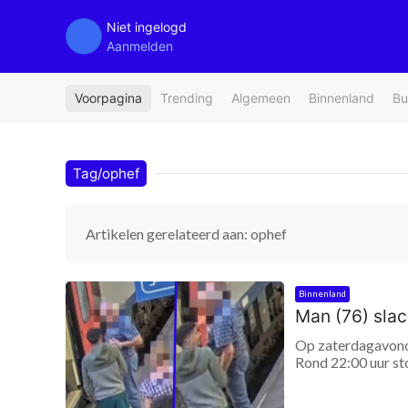
Niet ingelogd
Aanmelden
Voorpagina
Trending
Algemeen
Binnenland
Bu
Tag/ophef
Artikelen gerelateerd aan: ophef
Binnenland
Man (76) slac
Op zaterdagavond 
Rond 22:00 uur sto