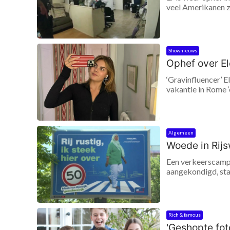
veel Amerikanen zi
Shownieuws
Ophef over El
‘Gravinfluencer’ E
vakantie in Rome ‘e
Algemeen
Woede in Rij
Een verkeerscampa
aangekondigd, staa
Rich & famous
'Geshopte fot