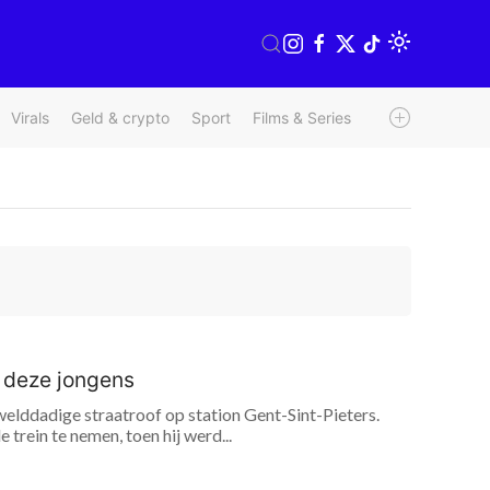
Virals
Geld & crypto
Sport
Films & Series
Radio & TV
We
t deze jongens
elddadige straatroof op station Gent-Sint-Pieters.
trein te nemen, toen hij werd...