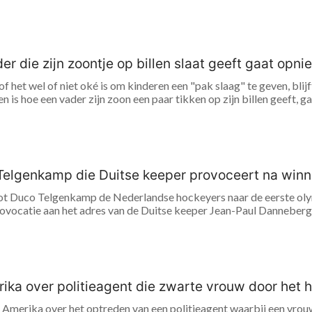
r die zijn zoontje op billen slaat geeft gaat opni
of het wel of niet oké is om kinderen een "pak slaag" te geven, bli
en is hoe een vader zijn zoon een paar tikken op zijn billen geeft, g
Telgenkamp die Duitse keeper provoceert na winn
t Duco Telgenkamp de Nederlandse hockeyers naar de eerste olymp
provocatie aan het adres van de Duitse keeper Jean-Paul Danneberg
ika over politieagent die zwarte vrouw door het h
in Amerika over het optreden van een politieagent waarbij een vr