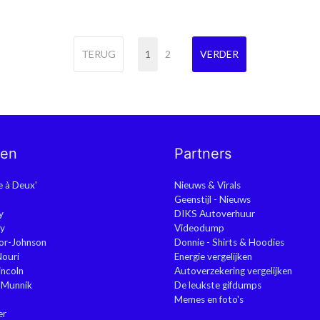
TERUG
1
2
VERDER
nen
Partners
ie à Deux'
Nieuws & Virals
Geenstijl - Nieuws
y
DIKS Autoverhuur
y
Videodump
or-Johnson
Donnie - Shirts & Hoodies
Nouri
Energie vergelijken
ncoln
Autoverzekering vergelijken
 Munnik
De leukste gifdumps
Memes en foto's
er