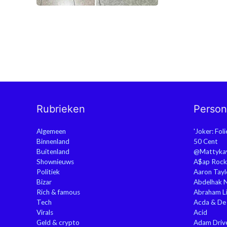
Rubrieken
Perso
Algemeen
'Joker: Fol
Binnenland
50 Cent
Buitenland
@Mattyka
Shownieuws
A$ap Rock
Politiek
Aaron Tayl
Bizar
Abdelhak 
Rich & famous
Abraham Li
Tech
Acda & De
Virals
Acid
Geld & crypto
Adam Driv