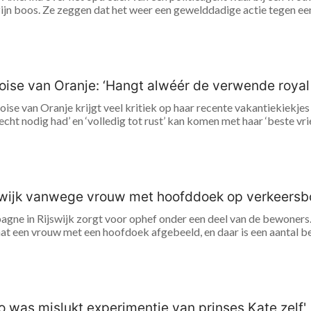
jn boos. Ze zeggen dat het weer een gewelddadige actie tegen een z
oise van Oranje: ‘Hangt alwéér de verwende royal 
loise van Oranje krijgt veel kritiek op haar recente vakantiekiekjes
cht nodig had’ en ‘volledig tot rust’ kan komen met haar ‘beste vrien
swijk vanwege vrouw met hoofddoek op verkeers
gne in Rijswijk zorgt voor ophef onder een deel van de bewoner
t een vrouw met een hoofdoek afgebeeld, en daar is een aantal bewo
o was mislukt experimentje van prinses Kate zelf'