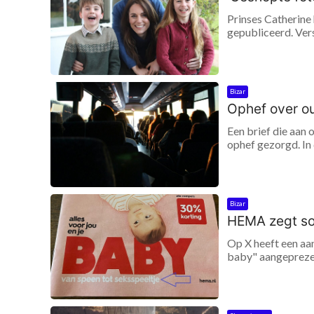
Prinses Catherine 
gepubliceerd. Ver
Bizar
Ophef over ou
Een brief die aan 
ophef gezorgd. In 
Bizar
HEMA zegt sor
Op X heeft een aa
baby" aangeprezen,