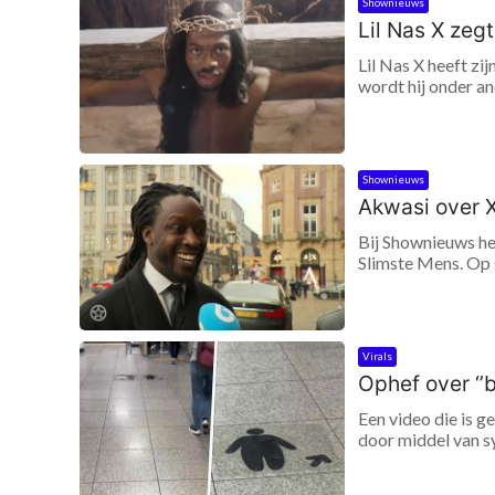
Shownieuws
Lil Nas X zeg
Lil Nas X heeft zij
wordt hij onder an
Shownieuws
Akwasi over X
Bij Shownieuws he
Slimste Mens. Op s
Virals
Ophef over ‘
Een video die is 
door middel van sy