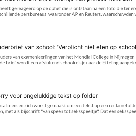
heeft gereageerd op de ophef die is ontstaan na een foto die ter 
schillende persbureaus, waaronder AP en Reuters, waarschuwden vo
derbrief van school: 'Verplicht niet eten op sch
ouders van examenleerlingen van het Mondial College in Nijmegen is
de brief wordt een afsluitend schoolreisje naar de Efteling aangeko
ry voor ongelukkige tekst op folder
ntal mensen zich woest gemaakt om een tekst op een reclamefolder 
 met als bijschrift "van speen tot seksspeeltje". Dat een seksspee