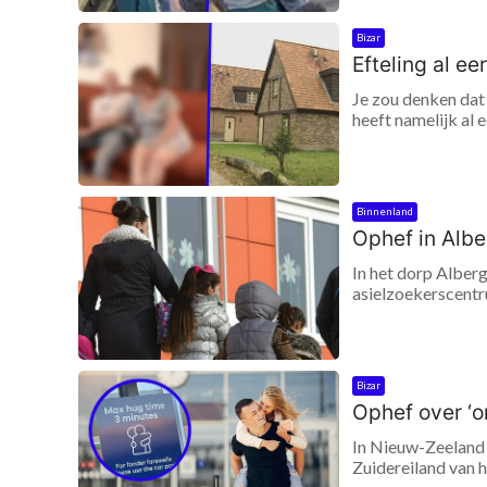
Bizar
Efteling al e
Je zou denken dat
heeft namelijk al
Binnenland
Ophef in Albe
In het dorp Alberg
asielzoekerscentr
Bizar
Ophef over ‘on
In Nieuw-Zeeland 
Zuidereiland van h