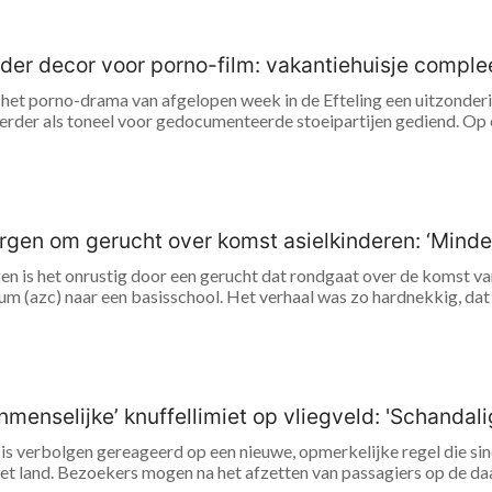
erder decor voor porno-film: vakantiehuisje comp
 het porno-drama van afgelopen week in de Efteling een uitzonder
 eerder als toneel voor gedocumenteerde stoeipartijen gediend. Op
rgen om gerucht over komst asielkinderen: ‘Mind
en is het onrustig door een gerucht dat rondgaat over de komst van
um (azc) naar een basisschool. Het verhaal was zo hardnekkig, da
menselijke’ knuffellimiet op vliegveld: 'Schandali
is verbolgen gereageerd op een nieuwe, opmerkelijke regel die sin
et land. Bezoekers mogen na het afzetten van passagiers op de daa