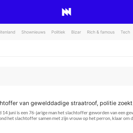
itenland
Shownieuws
Politiek
Bizar
Rich & famous
Tech
htoffer van gewelddadige straatroof, politie zoek
14 juni is een 76-jarige man het slachtoffer geworden van een gew
nd het slachtoffer samen met zijn vrouw op het perron, klaar om de 