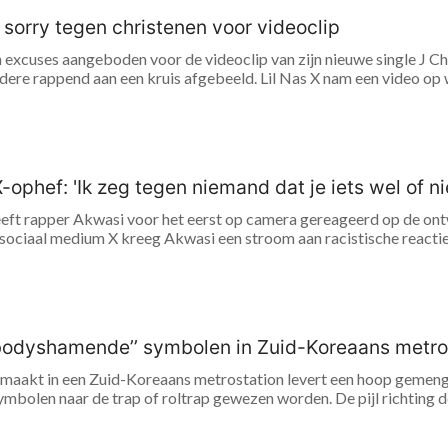
t sorry tegen christenen voor videoclip
n excuses aangeboden voor de videoclip van zijn nieuwe single J Chris
dere rappend aan een kruis afgebeeld. Lil Nas X nam een video op wa
-ophef: 'Ik zeg tegen niemand dat je iets wel of n
eft rapper Akwasi voor het eerst op camera gereageerd op de ontw
ociaal medium X kreeg Akwasi een stroom aan racistische reacties 
’bodyshamende’’ symbolen in Zuid-Koreaans metro
gemaakt in een Zuid-Koreaans metrostation levert een hoop gemeng
mbolen naar de trap of roltrap gewezen worden. De pijl richting de 