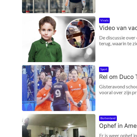
Virals
Video van vade
De discussie over 
terug, waarin te zi
Sport
Rel om Duco 
Gisteravond schoo
vooral over zijn 
Buitenland
Ophef in Amer
Er is weer ophef 