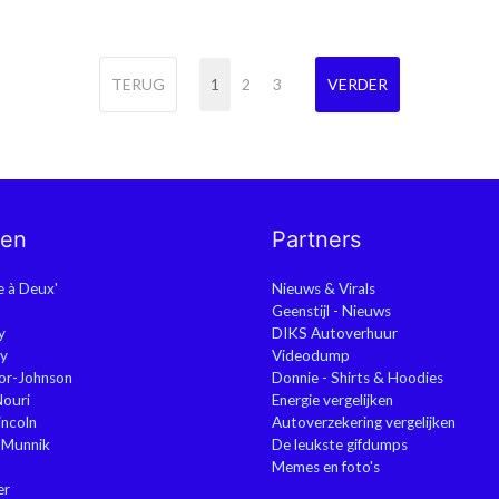
TERUG
1
2
3
VERDER
nen
Partners
ie à Deux'
Nieuws & Virals
Geenstijl - Nieuws
y
DIKS Autoverhuur
y
Videodump
or-Johnson
Donnie - Shirts & Hoodies
Nouri
Energie vergelijken
ncoln
Autoverzekering vergelijken
 Munnik
De leukste gifdumps
Memes en foto's
er