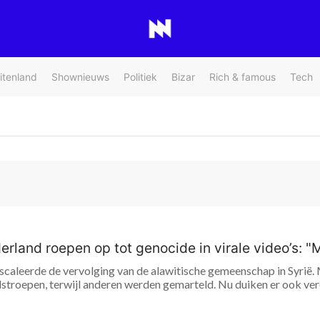
itenland
Shownieuws
Politiek
Bizar
Rich & famous
Tech
derland roepen op tot genocide in virale video’s: 
caleerde de vervolging van de alawitische gemeenschap in Syrië. 
idstroepen, terwijl anderen werden gemarteld. Nu duiken er ook v