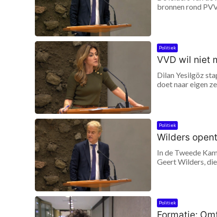
bronnen rond PVV,
Politiek
VVD wil niet 
Dilan Yesilgöz sta
doet naar eigen z
Politiek
Wilders opent
In de Tweede Kam
Geert Wilders, di
Politiek
Formatie: Omt