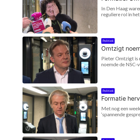
In Den Haag waren
reguliere rol in h
Politiek
Omtzigt noemt
Pieter Omtzigt is
noemde de NSC-voor
Politiek
Formatie herv
Met nog een week 
‘spannende gesprek