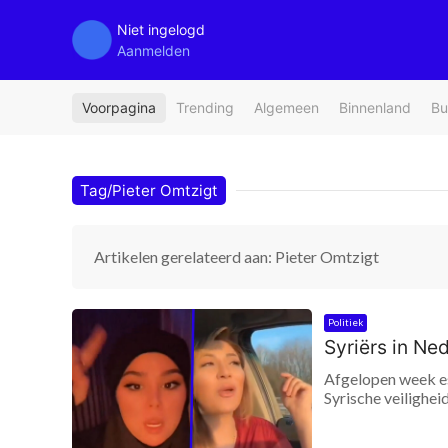
Niet ingelogd
Aanmelden
Voorpagina
Trending
Algemeen
Binnenland
Bu
Tag/Pieter Omtzigt
Artikelen gerelateerd aan: Pieter Omtzigt
Politiek
Syriërs in Ne
Afgelopen week es
Syrische veilighe