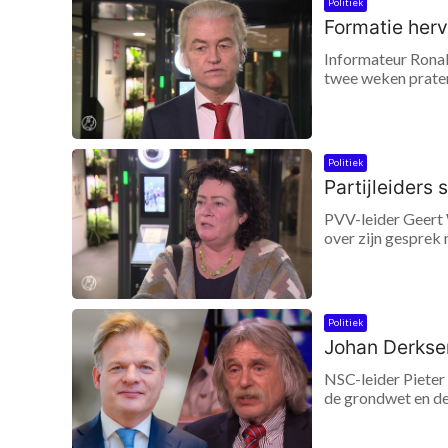
Politiek
Formatie her
Informateur Ronal
twee weken praten
Politiek
Partijleiders
PVV-leider Geert 
over zijn gesprek m
Politiek
Johan Derksen
NSC-leider Pieter
de grondwet en de 