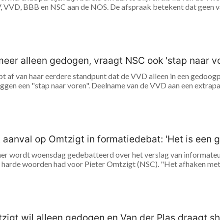
 VVD, BBB en NSC aan de NOS. De afspraak betekent dat geen van d
meer alleen gedogen, vraagt NSC ook 'stap naar v
pt af van haar eerdere standpunt dat de VVD alleen in een gedoogp
eggen een "stap naar voren". Deelname van de VVD aan een extrapar
 aanval op Omtzigt in formatiedebat: 'Het is een 
er wordt woensdag gedebatteerd over het verslag van informateu
e harde woorden had voor Pieter Omtzigt (NSC). "Het afhaken met e
zigt wil alleen gedogen en Van der Plas draagt sh