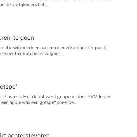
e partijleiders het...
oren' te doen
ositie wil meedoen aan een nieuw kabinet. De partij
lementair kabinet is volgens...
gotspe'
r Plasterk. Het debat werd geopend door PVV-leider
en appje was een gotspe", sneerde...
irt achterstevoren