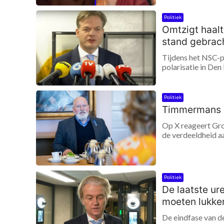
Politiek
Omtzigt haalt
stand gebrach
Tijdens het NSC-p
polarisatie in Den
Politiek
Timmermans b
Op X reageert Gr
de verdeeldheid aa
Politiek
De laatste ur
moeten lukke
De eindfase van d