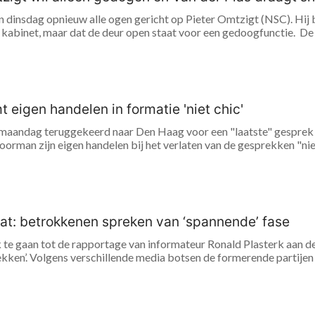
 dinsdag opnieuw alle ogen gericht op Pieter Omtzigt (NSC). Hij 
et kabinet, maar dat de deur open staat voor een gedoogfunctie. De f
 eigen handelen in formatie 'niet chic'
 maandag teruggekeerd naar Den Haag voor een "laatste" gesprek 
man zijn eigen handelen bij het verlaten van de gesprekken "niet c
at: betrokkenen spreken van ‘spannende’ fase
te gaan tot de rapportage van informateur Ronald Plasterk aan 
ken’. Volgens verschillende media botsen de formerende partijen v