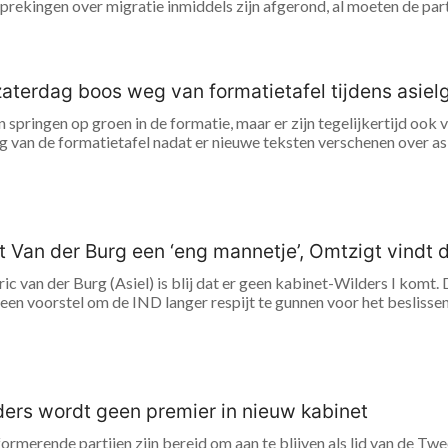
rekingen over migratie inmiddels zijn afgerond, al moeten de partij
zaterdag boos weg van formatietafel tijdens asie
 springen op groen in de formatie, maar er zijn tegelijkertijd ook
van de formatietafel nadat er nieuwe teksten verschenen over asie
 Van der Burg een ‘eng mannetje’, Omtzigt vindt 
ric van der Burg (Asiel) is blij dat er geen kabinet-Wilders I kom
en voorstel om de IND langer respijt te gunnen voor het beslissen
ders wordt geen premier in nieuw kabinet
formerende partijen zijn bereid om aan te blijven als lid van de 