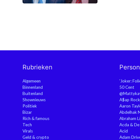
Rubrieken
Perso
Algemeen
'Joker: Fol
Binnenland
50 Cent
Buitenland
@Mattyka
Shownieuws
A$ap Rock
Politiek
Aaron Tayl
Bizar
Abdelhak 
Rich & famous
Abraham Li
Tech
Acda & De
Virals
Acid
Geld & crypto
Adam Driv