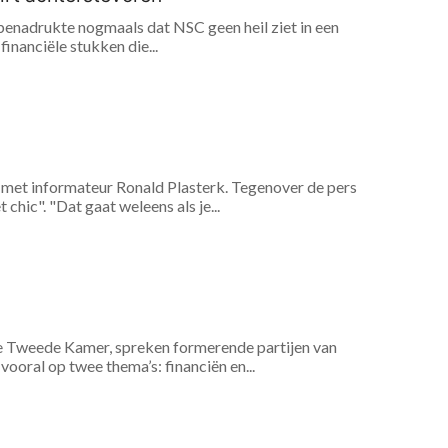
benadrukte nogmaals dat NSC geen heil ziet in een
inanciële stukken die...
met informateur Ronald Plasterk. Tegenover de pers
hic". "Dat gaat weleens als je...
de Tweede Kamer, spreken formerende partijen van
ooral op twee thema’s: financiën en...