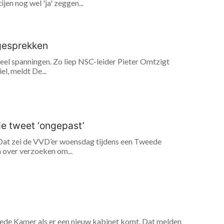
en nog wel 'ja' zeggen...
lgesprekken
 veel spanningen. Zo liep NSC-leider Pieter Omtzigt
l, meldt De...
de tweet ‘ongepast’
t. Dat zei de VVD’er woensdag tijdens een Tweede
 over verzoeken om...
Tweede Kamer als er een nieuw kabinet komt. Dat melden