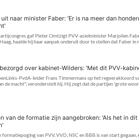
 uit naar minister Faber: 'Er is na meer dan hond
t'
artijcongres gaf Pieter Omtzigt PVV-asielminister Marjolien Faber 
 Haag, haalde hij haar aanpak onderuit door te stellen dat Faber in
ezorgd over kabinet-Wilders: 'Met dit PVV-kabin
oenLinks-PvdA-leider Frans Timmermans op het regeerakkoord v
n de macht", veronderstelt hij. Hij zegt dat de partijen 'grote woor
en van de formatie zijn aangebroken: 'Als het in d
n'
e formatiepoging van PVV, VVD, NSC en BBB is van start gegaan, en