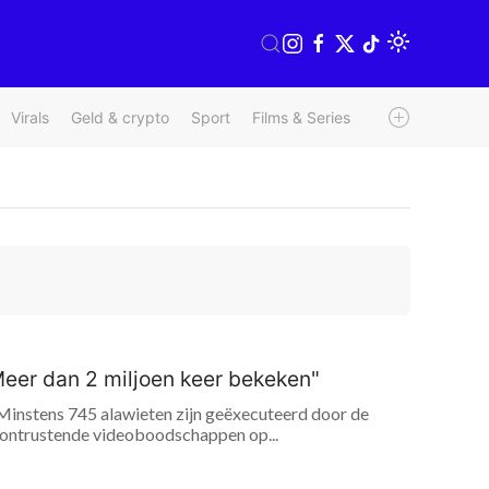
Virals
Geld & crypto
Sport
Films & Series
Radio & TV
We
"Meer dan 2 miljoen keer bekeken"
Minstens 745 alawieten zijn geëxecuteerd door de
erontrustende videoboodschappen op...