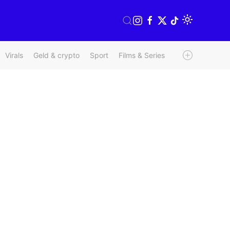
Virals
Geld & crypto
Sport
Films & Series
Radio & TV
We