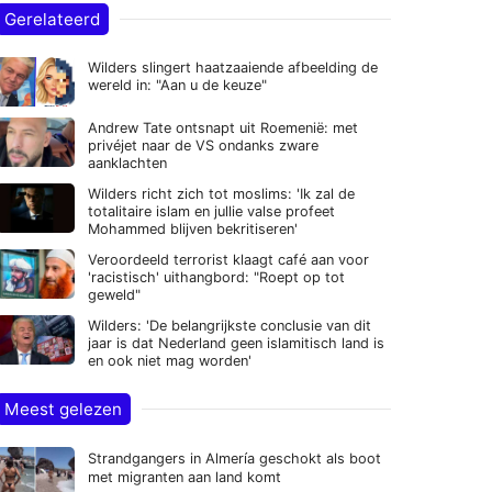
Gerelateerd
Wilders slingert haatzaaiende afbeelding de
wereld in: "Aan u de keuze"
Andrew Tate ontsnapt uit Roemenië: met
privéjet naar de VS ondanks zware
aanklachten
Wilders richt zich tot moslims: 'Ik zal de
totalitaire islam en jullie valse profeet
Mohammed blijven bekritiseren'
Veroordeeld terrorist klaagt café aan voor
'racistisch' uithangbord: "Roept op tot
geweld"
Wilders: 'De belangrijkste conclusie van dit
jaar is dat Nederland geen islamitisch land is
en ook niet mag worden'
Meest gelezen
Strandgangers in Almería geschokt als boot
met migranten aan land komt