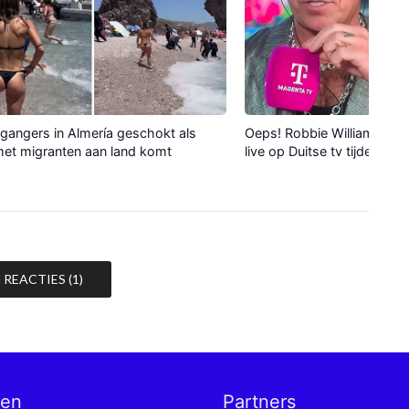
gangers in Almería geschokt als
Oeps! Robbie Williams verli
et migranten aan land komt
live op Duitse tv tijdens WK
REACTIES (1)
nen
Partners