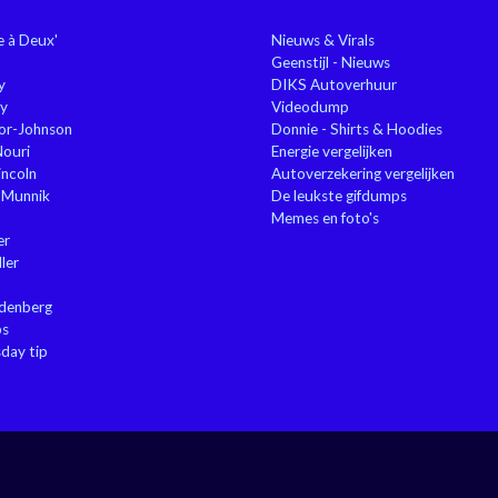
ie à Deux'
Nieuws & Virals
Geenstijl - Nieuws
y
DIKS Autoverhuur
y
Videodump
or-Johnson
Donnie - Shirts & Hoodies
Nouri
Energie vergelijken
ncoln
Autoverzekering vergelijken
 Munnik
De leukste gifdumps
Memes en foto's
er
ler
ndenberg
ps
sday tip