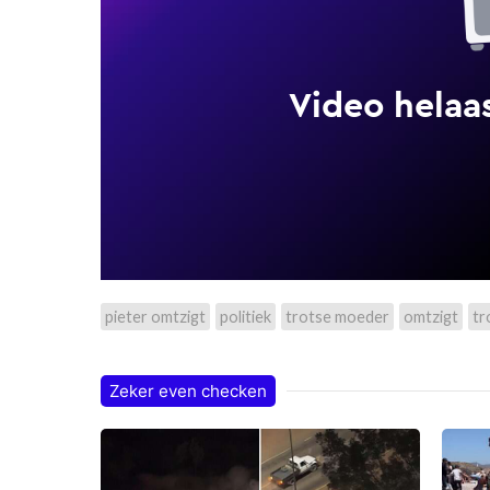
pieter omtzigt
politiek
trotse moeder
omtzigt
tr
Zeker even checken