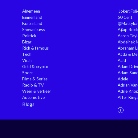
Algemeen
'Joker: Fol
Binnenland
50 Cent
Buitenland
@Mattyka
Shownieuws
A$ap Rock
Politiek
Aaron Tayl
Bizar
Abdelhak 
Rich & famous
Abraham Li
Tech
Acda & De
Virals
Acid
Geld & crypto
Adam Driv
Sport
Adam Sand
Films & Series
Adele
Radio & TV
Adrian Va
Weer & verkeer
Adrie Kno
Automotive
After King
Blogs