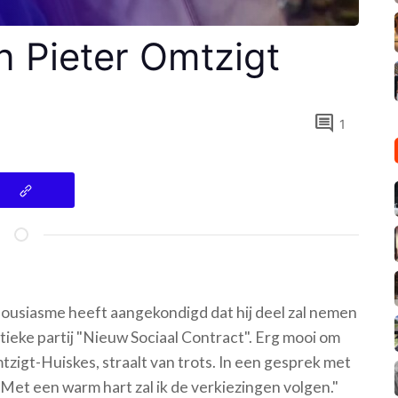
n Pieter Omtzigt
comment
1
housiasme heeft aangekondigd dat hij deel zal nemen
tieke partij "Nieuw Sociaal Contract". Erg mooi om
tzigt-Huiskes, straalt van trots. In een gesprek met
Met een warm hart zal ik de verkiezingen volgen."