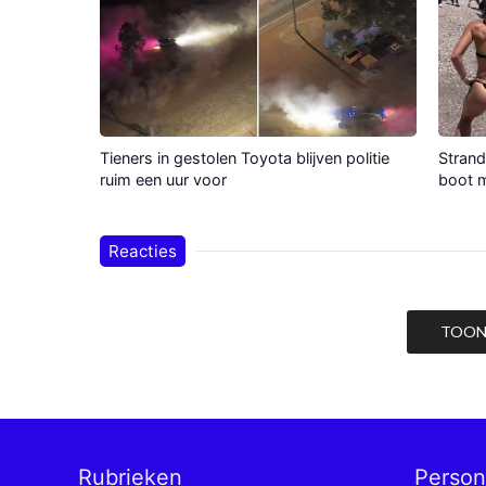
Tieners in gestolen Toyota blijven politie
Strand
ruim een uur voor
boot m
Reacties
TOON 
Rubrieken
Perso