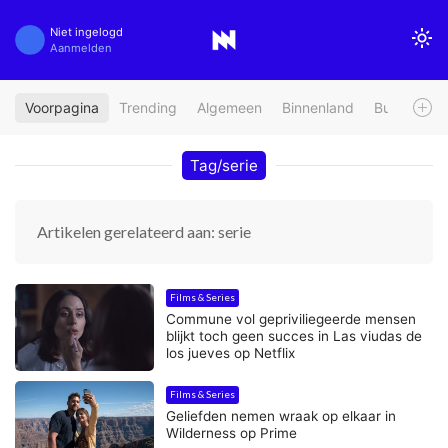
Niet ingelogd
Aanmelden
Voorpagina
Trending
Algemeen
Binnenland
Buitenland
Tag/serie
Artikelen gerelateerd aan: serie
Films & Series
Commune vol gepriviliegeerde mensen
blijkt toch geen succes in Las viudas de
los jueves op Netflix
Films & Series
Geliefden nemen wraak op elkaar in
Wilderness op Prime