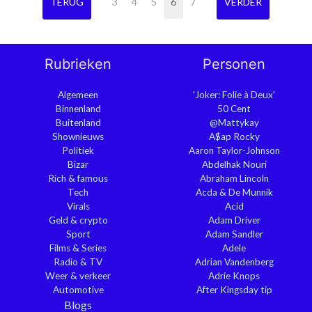
TERUG
3
4
5
6
7
VERDER
Rubrieken
Personen
Algemeen
'Joker: Folie à Deux'
Binnenland
50 Cent
Buitenland
@Mattykay
Shownieuws
A$ap Rocky
Politiek
Aaron Taylor-Johnson
Bizar
Abdelhak Nouri
Rich & famous
Abraham Lincoln
Tech
Acda & De Munnik
Virals
Acid
Geld & crypto
Adam Driver
Sport
Adam Sandler
Films & Series
Adele
Radio & TV
Adrian Vandenberg
Weer & verkeer
Adrie Knops
Automotive
After Kingsday tip
Blogs