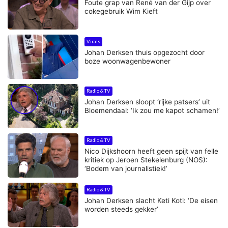
Foute grap van René van der Gijp over
cokegebruik Wim Kieft
Virals
Johan Derksen thuis opgezocht door
boze woonwagenbewoner
Radio & TV
Johan Derksen sloopt ‘rijke patsers’ uit
Bloemendaal: ‘Ik zou me kapot schamen!’
Radio & TV
Nico Dijkshoorn heeft geen spijt van felle
kritiek op Jeroen Stekelenburg (NOS):
‘Bodem van journalistiek!’
Radio & TV
Johan Derksen slacht Keti Koti: ‘De eisen
worden steeds gekker’