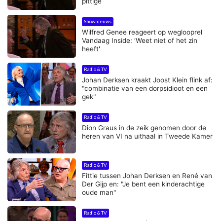
pittige’
Shownieuws
Wilfred Genee reageert op weglooprel
Vandaag Inside: ‘Weet niet of het zin
heeft'
Radio & TV
Johan Derksen kraakt Joost Klein flink af:
"combinatie van een dorpsidioot en een
gek"
Radio & TV
Dion Graus in de zeik genomen door de
heren van VI na uithaal in Tweede Kamer
Radio & TV
Fittie tussen Johan Derksen en René van
Der Gijp en: "Je bent een kinderachtige
oude man"
Radio & TV