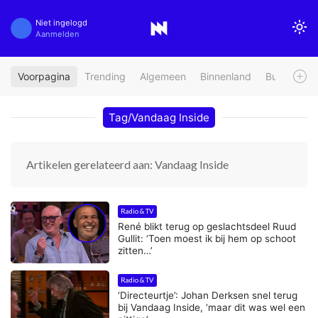
Niet ingelogd
Aanmelden
Voorpagina
Trending
Algemeen
Binnenland
Buitenland
Tag/Vandaag Inside
Artikelen gerelateerd aan: Vandaag Inside
Radio & TV
René blikt terug op geslachtsdeel Ruud
Gullit: ‘Toen moest ik bij hem op schoot
zitten…’
Radio & TV
‘Directeurtje’: Johan Derksen snel terug
bij Vandaag Inside, ‘maar dit was wel een