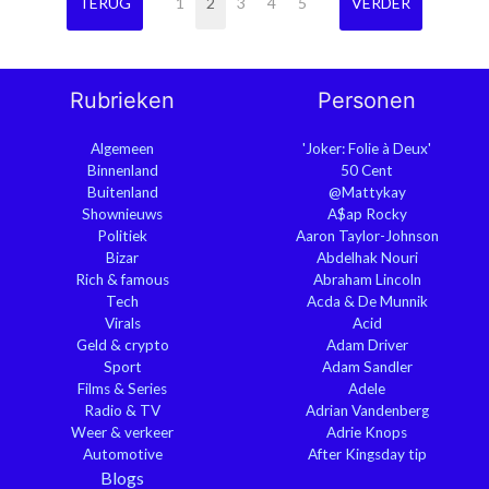
TERUG
1
2
3
4
5
VERDER
Rubrieken
Personen
Algemeen
'Joker: Folie à Deux'
Binnenland
50 Cent
Buitenland
@Mattykay
Shownieuws
A$ap Rocky
Politiek
Aaron Taylor-Johnson
Bizar
Abdelhak Nouri
Rich & famous
Abraham Lincoln
Tech
Acda & De Munnik
Virals
Acid
Geld & crypto
Adam Driver
Sport
Adam Sandler
Films & Series
Adele
Radio & TV
Adrian Vandenberg
Weer & verkeer
Adrie Knops
Automotive
After Kingsday tip
Blogs