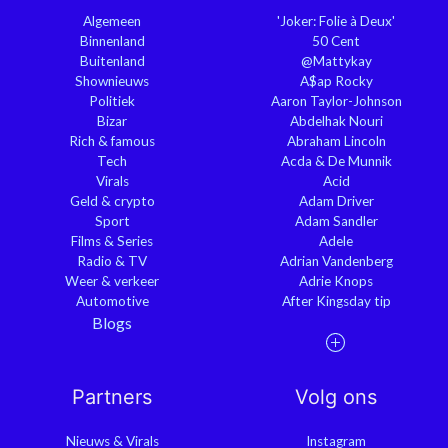
Algemeen
'Joker: Folie à Deux'
Binnenland
50 Cent
Buitenland
@Mattykay
Shownieuws
A$ap Rocky
Politiek
Aaron Taylor-Johnson
Bizar
Abdelhak Nouri
Rich & famous
Abraham Lincoln
Tech
Acda & De Munnik
Virals
Acid
Geld & crypto
Adam Driver
Sport
Adam Sandler
Films & Series
Adele
Radio & TV
Adrian Vandenberg
Weer & verkeer
Adrie Knops
Automotive
After Kingsday tip
Blogs
Partners
Volg ons
Nieuws & Virals
Instagram