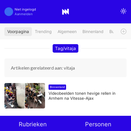
Niet ingelogd
Aanmelden
Voorpagina
Trending
Algemeen
Binnenland
Buitenland
Tag/vitaja
Artikelen gerelateerd aan: vitaja
Binnenland
Videobeelden tonen hevige rellen in
Arnhem na Vitesse-Ajax
Rubrieken
Personen