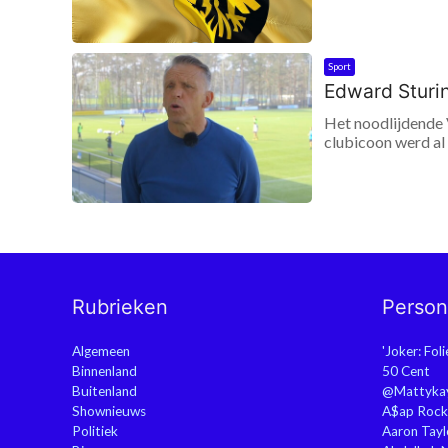
Sport
Edward Sturin
Het noodlijdende V
clubicoon werd al 
Rubrieken
Perso
Algemeen
'Joker: Fol
Binnenland
50 Cent
Buitenland
@Mattyka
Shownieuws
A$ap Rock
Politiek
Aaron Tayl