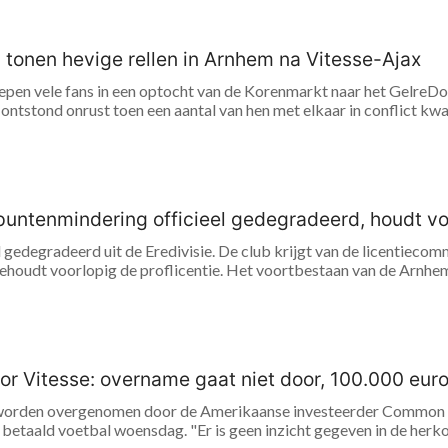
tonen hevige rellen in Arnhem na Vitesse-Ajax
epen vele fans in een optocht van de Korenmarkt naar het GelreDo
r ontstond onrust toen een aantal van hen met elkaar in conflict kwa
puntenmindering officieel gedegradeerd, houdt voo
el gedegradeerd uit de Eredivisie. De club krijgt van de licentieco
houdt voorlopig de proflicentie. Het voortbestaan van de Arnhemse
r Vitesse: overname gaat niet door, 100.000 eur
 worden overgenomen door de Amerikaanse investeerder Common G
 betaald voetbal woensdag. "Er is geen inzicht gegeven in de herk