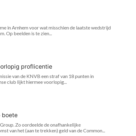
me in Arnhem voor wat misschien de laatste wedstrijd
m. Op beelden is te zien...
rlopig proflicentie
mmissie van de KNVB een straf van 18 punten in
 club lijkt hiermee voorlopig...
o boete
roup. Zo oordeelde de onafhankelijke
omst van het (aan te trekken) geld van de Common...