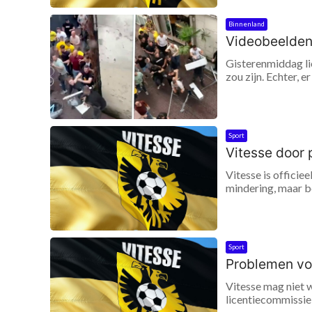
Binnenland
Videobeelden 
Gisterenmiddag li
zou zijn. Echter, e
Sport
Vitesse door 
Vitesse is officie
mindering, maar be
Sport
Problemen voo
Vitesse mag niet
licentiecommissie