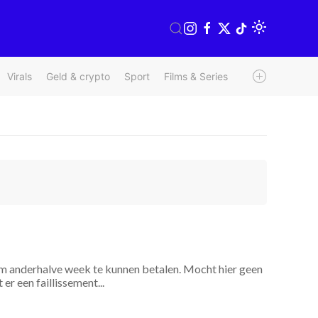
Virals
Geld & crypto
Sport
Films & Series
Radio & TV
We
 om anderhalve week te kunnen betalen. Mocht hier geen
r een faillissement...