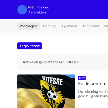
Niet ingelogd
Aanmelden
Voorpagina
Trending
Algemeen
Binnenland
Bu
Tag/Vitesse
Artikelen gerelateerd aan: Vitesse
Sport
Faillissement 
De rekening van h
geld bij gaan kome