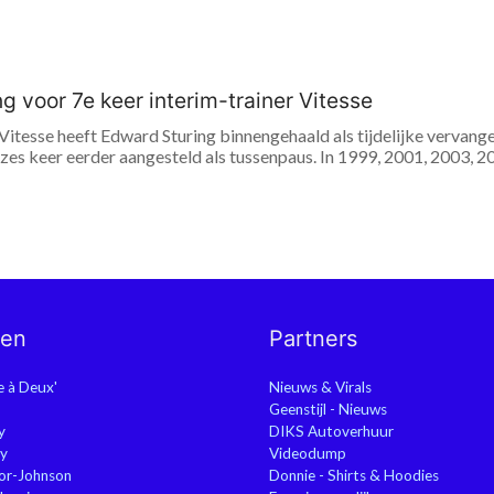
g voor 7e keer interim-trainer Vitesse
itesse heeft Edward Sturing binnengehaald als tijdelijke vervange
zes keer eerder aangesteld als tussenpaus. In 1999, 2001, 2003, 2
nen
Partners
ie à Deux'
Nieuws & Virals
Geenstijl - Nieuws
y
DIKS Autoverhuur
y
Videodump
or-Johnson
Donnie - Shirts & Hoodies