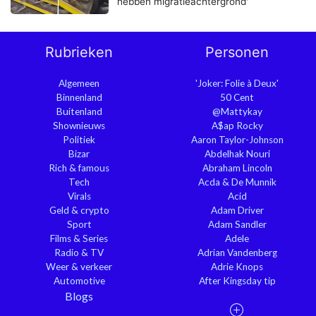
hebben migratieachtergrond'
Rubrieken
Personen
Algemeen
'Joker: Folie à Deux'
Binnenland
50 Cent
Buitenland
@Mattykay
Shownieuws
A$ap Rocky
Politiek
Aaron Taylor-Johnson
Bizar
Abdelhak Nouri
Rich & famous
Abraham Lincoln
Tech
Acda & De Munnik
Virals
Acid
Geld & crypto
Adam Driver
Sport
Adam Sandler
Films & Series
Adele
Radio & TV
Adrian Vandenberg
Weer & verkeer
Adrie Knops
Automotive
After Kingsday tip
Blogs