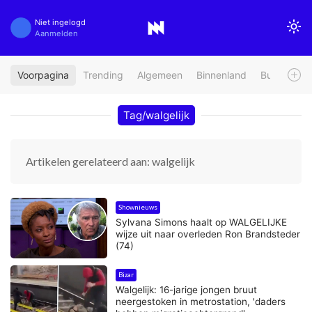
Niet ingelogd
Aanmelden
Voorpagina
Trending
Algemeen
Binnenland
Buitenland
Tag/walgelijk
Artikelen gerelateerd aan: walgelijk
Shownieuws
Sylvana Simons haalt op WALGELIJKE
wijze uit naar overleden Ron Brandsteder
(74)
Bizar
Walgelijk: 16-jarige jongen bruut
neergestoken in metrostation, 'daders