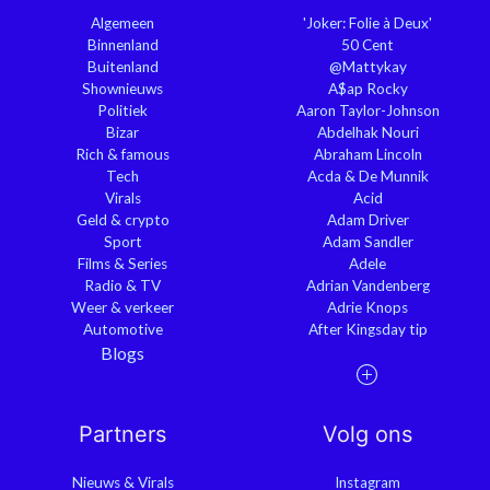
Algemeen
'Joker: Folie à Deux'
Binnenland
50 Cent
Buitenland
@Mattykay
Shownieuws
A$ap Rocky
Politiek
Aaron Taylor-Johnson
Bizar
Abdelhak Nouri
Rich & famous
Abraham Lincoln
Tech
Acda & De Munnik
Virals
Acid
Geld & crypto
Adam Driver
Sport
Adam Sandler
Films & Series
Adele
Radio & TV
Adrian Vandenberg
Weer & verkeer
Adrie Knops
Automotive
After Kingsday tip
Blogs
Partners
Volg ons
Nieuws & Virals
Instagram