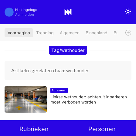
Niet ingelogd
Aanmelden
Voorpagina
Trending
Algemeen
Binnenland
Buitenland
Tag/wethouder
Artikelen gerelateerd aan: wethouder
Algemeen
Linkse wethouder: achteruit inparkeren
moet verboden worden
Rubrieken
Personen