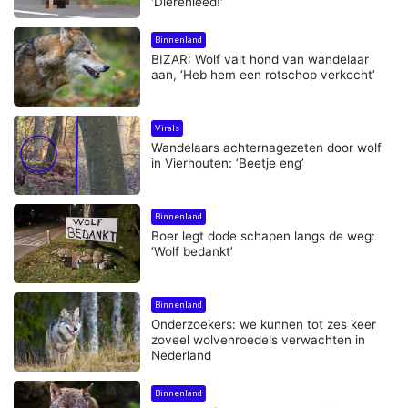
'Dierenleed!'
Binnenland
BIZAR: Wolf valt hond van wandelaar
aan, ‘Heb hem een rotschop verkocht’
Virals
Wandelaars achternagezeten door wolf
in Vierhouten: ‘Beetje eng’
Binnenland
Boer legt dode schapen langs de weg:
‘Wolf bedankt’
Binnenland
Onderzoekers: we kunnen tot zes keer
zoveel wolvenroedels verwachten in
Nederland
Binnenland