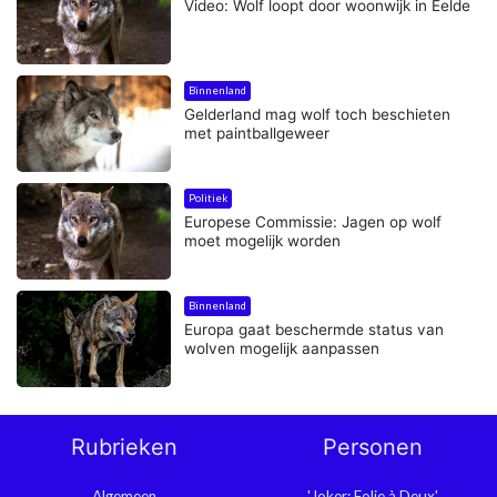
Video: Wolf loopt door woonwijk in Eelde
Binnenland
Gelderland mag wolf toch beschieten
met paintballgeweer
Politiek
Europese Commissie: Jagen op wolf
moet mogelijk worden
Binnenland
Europa gaat beschermde status van
wolven mogelijk aanpassen
Rubrieken
Personen
Algemeen
'Joker: Folie à Deux'