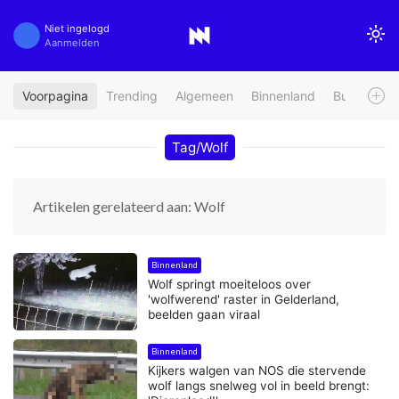
Niet ingelogd
Aanmelden
Voorpagina
Trending
Algemeen
Binnenland
Buitenland
Tag/Wolf
Artikelen gerelateerd aan: Wolf
Binnenland
Wolf springt moeiteloos over
'wolfwerend' raster in Gelderland,
beelden gaan viraal
Binnenland
Kijkers walgen van NOS die stervende
wolf langs snelweg vol in beeld brengt: