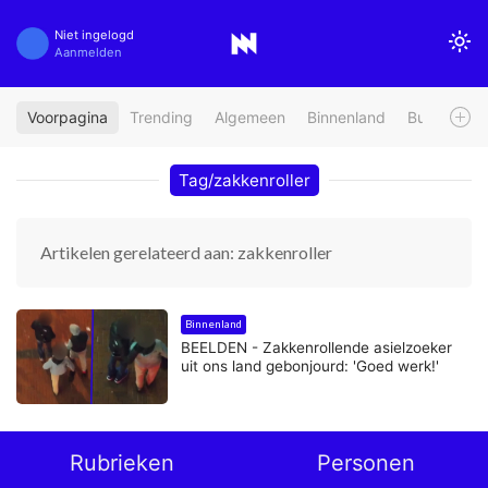
Niet ingelogd
Aanmelden
Voorpagina
Trending
Algemeen
Binnenland
Buitenland
Tag/zakkenroller
Artikelen gerelateerd aan: zakkenroller
Binnenland
BEELDEN - Zakkenrollende asielzoeker
uit ons land gebonjourd: 'Goed werk!'
Rubrieken
Personen