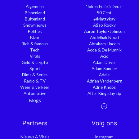
Algemeen
'Joker: Folie à Deux'
Binnenland
50 Cent
Buitenland
@Mattykay
Shownieuws
A$ap Rocky
Politiek
Aaron Taylor-Johnson
Bizar
Abdelhak Nouri
Rich & famous
Abraham Lincoln
Tech
Acda & De Munnik
Virals
Acid
Geld & crypto
Adam Driver
Sport
Adam Sandler
Films & Series
Adele
Radio & TV
Adrian Vandenberg
Weer & verkeer
Adrie Knops
Automotive
After Kingsday tip
Blogs
Partners
Volg ons
Nieuws & Virals
Instagram