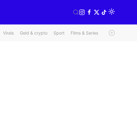
Virals
Geld & crypto
Sport
Films & Series
Radio & TV
We