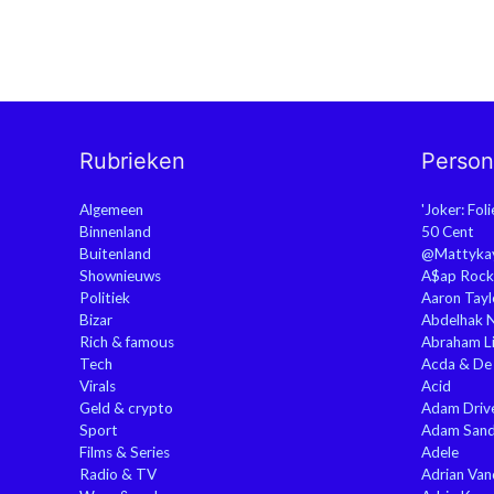
Rubrieken
Perso
Algemeen
'Joker: Fol
Binnenland
50 Cent
Buitenland
@Mattyka
Shownieuws
A$ap Rock
Politiek
Aaron Tayl
Bizar
Abdelhak 
Rich & famous
Abraham Li
Tech
Acda & De
Virals
Acid
Geld & crypto
Adam Driv
Sport
Adam Sand
Films & Series
Adele
Radio & TV
Adrian Va