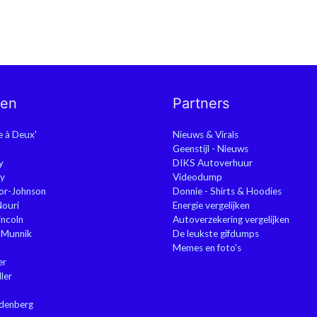
nen
Partners
ie à Deux'
Nieuws & Virals
Geenstijl - Nieuws
y
DIKS Autoverhuur
y
Videodump
or-Johnson
Donnie - Shirts & Hoodies
Nouri
Energie vergelijken
ncoln
Autoverzekering vergelijken
 Munnik
De leukste gifdumps
Memes en foto's
er
ler
ndenberg