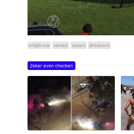
schipbreuk
vermist
vissers
dinteloord
Zeker even checken