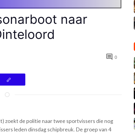
 sonarboot naar
Dinteloord
comment
0
) zoekt de politie naar twee sportvissers die nog
vissers leden dinsdag schipbreuk. De groep van 4