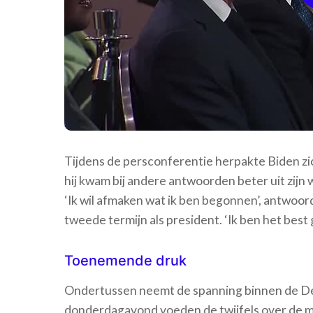
Tijdens de persconferentie herpakte Biden zich
hij kwam bij andere antwoorden beter uit zijn w
‘Ik wil afmaken wat ik ben begonnen’, antwoord
tweede termijn als president. ‘Ik ben het best 
Toenemende druk
Ondertussen neemt de spanning binnen de Democ
donderdagavond voeden de twijfels over de m