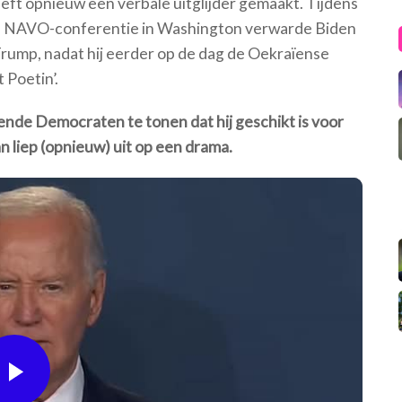
ft opnieuw een verbale uitglijder gemaakt. Tijdens
de NAVO-conferentie in Washington verwarde Biden
Trump, nadat hij eerder op de dag de Oekraïense
 Poetin’.
ende Democraten te tonen dat hij geschikt is voor
n liep (opnieuw) uit op een drama.
Play