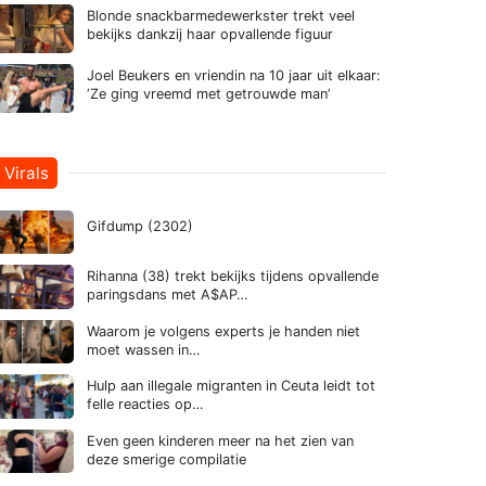
Blonde snackbarmedewerkster trekt veel
bekijks dankzij haar opvallende figuur
Joel Beukers en vriendin na 10 jaar uit elkaar:
‘Ze ging vreemd met getrouwde man’
Virals
Gifdump (2302)
Rihanna (38) trekt bekijks tijdens opvallende
paringsdans met A$AP…
Waarom je volgens experts je handen niet
moet wassen in…
Hulp aan illegale migranten in Ceuta leidt tot
felle reacties op…
Even geen kinderen meer na het zien van
deze smerige compilatie