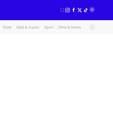
Virals
Geld & crypto
Sport
Films & Series
Radio & TV
We