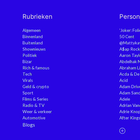
Rubrieken
Perso
Algemeen
'Joker: Fol
Binnenland
50 Cent
Buitenland
@Mattyka
Shownieuws
A$ap Rock
Politiek
Aaron Tayl
Bizar
Abdelhak 
Rich & famous
Abraham Li
Tech
Acda & De
Virals
Acid
Geld & crypto
Adam Driv
Sport
Adam Sand
Films & Series
Adele
Radio & TV
Adrian Va
Weer & verkeer
Adrie Kno
Automotive
After King
Blogs