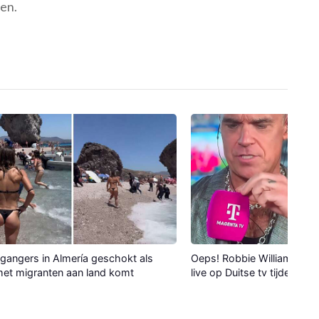
en.
gangers in Almería geschokt als
Oeps! Robbie Williams verli
et migranten aan land komt
live op Duitse tv tijdens WK