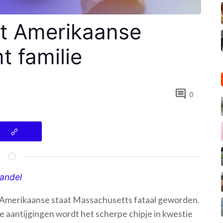
dt Amerikaanse
mt familie
comment
0
handel
 de Amerikaanse staat Massachusetts fataal geworden.
 de aantijgingen wordt het scherpe chipje in kwestie