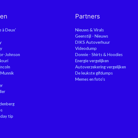
nen
Partners
ie à Deux'
Nieuws & Virals
Geenstijl - Nieuws
y
DIKS Autoverhuur
y
Videodump
or-Johnson
Donnie - Shirts & Hoodies
Nouri
Energie vergelijken
ncoln
Autoverzekering vergelijken
 Munnik
De leukste gifdumps
Memes en foto's
er
ler
ndenberg
ps
sday tip