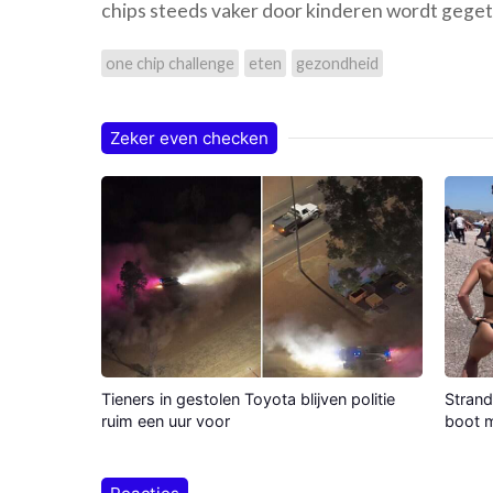
chips steeds vaker door kinderen wordt geget
one chip challenge
eten
gezondheid
Zeker even checken
Tieners in gestolen Toyota blijven politie
Strand
ruim een uur voor
boot m