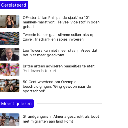
Gerelateerd
OF-ster Lillian Phillips 'de sjaak' na 101
mannen-marathon: 'Te veel vloeistof in ogen
gehad'
Tweede Kamer gaat slimme suikertaks op
zuivel, frisdrank en sapjes invoeren
Lee Towers kan niet meer staan, 'Vrees dat
het niet meer goedkomt'
Britse artsen adviseren paaseitjes te eten:
'Het leven is te kort'
50 Cent woedend om Ozempic-
beschuldigingen: 'Ging gewoon naar de
sportschool'
Meest gelezen
Strandgangers in Almería geschokt als boot
met migranten aan land komt