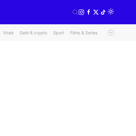
Virals
Geld & crypto
Sport
Films & Series
Radio & TV
We