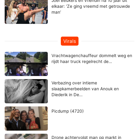
Joel Beukers en vriendin na 10 jaar uit
elkaar: ‘Ze ging vreemd met getrouwde
man’
Virals
Vrachtwagenchauffeur dommelt weg en
rijdt haar truck regelrecht de…
Verbazing over intieme
slaapkamerbeelden van Anouk en
Diederik in De…
Picdump (4720)
Drone achtervolgt man op markt in