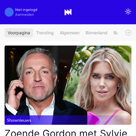
Niet ingelogd
Aanmelden
Voorpagina
Trending
Algemeen
Binnenland
Buitenland
Shownieuws
Zoende Gordon met Sylvie