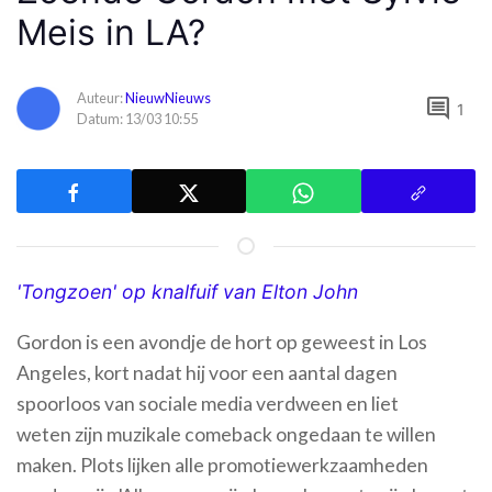
Meis in LA?
Auteur:
NieuwNieuws
comment
1
Datum: 13/03 10:55
'Tongzoen' op knalfuif van Elton John
Gordon is een avondje de hort op geweest in Los
Angeles, kort nadat hij voor een aantal dagen
spoorloos van sociale media verdween en liet
weten zijn muzikale comeback ongedaan te willen
maken. Plots lijken alle promotiewerkzaamheden