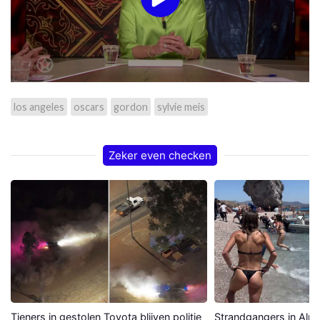
los angeles
oscars
gordon
sylvie meis
Zeker even checken
Tieners in gestolen Toyota blijven politie
Strandgangers in Alme