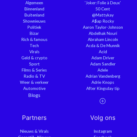
Algemeen
'Joker: Folie à Deux'
Binnenland
50 Cent
Buitenland
@Mattykay
Shownieuws
A$ap Rocky
Politiek
Aaron Taylor-Johnson
Bizar
Abdelhak Nouri
Rich & famous
Abraham Lincoln
Tech
Acda & De Munnik
Virals
Acid
Geld & crypto
Adam Driver
Sport
Adam Sandler
Films & Series
Adele
Radio & TV
Adrian Vandenberg
Weer & verkeer
Adrie Knops
Automotive
After Kingsday tip
Blogs
Partners
Volg ons
Nieuws & Virals
Instagram