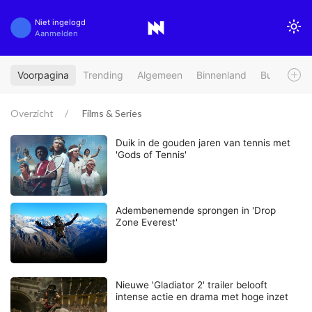
Niet ingelogd
Aanmelden
Voorpagina
Trending
Algemeen
Binnenland
Buitenland
Overzicht
Films & Series
Duik in de gouden jaren van tennis met
'Gods of Tennis'
Adembenemende sprongen in 'Drop
Zone Everest'
Nieuwe 'Gladiator 2' trailer belooft
intense actie en drama met hoge inzet