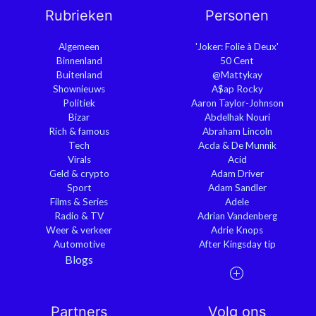
Rubrieken
Personen
Algemeen
'Joker: Folie à Deux'
Binnenland
50 Cent
Buitenland
@Mattykay
Shownieuws
A$ap Rocky
Politiek
Aaron Taylor-Johnson
Bizar
Abdelhak Nouri
Rich & famous
Abraham Lincoln
Tech
Acda & De Munnik
Virals
Acid
Geld & crypto
Adam Driver
Sport
Adam Sandler
Films & Series
Adele
Radio & TV
Adrian Vandenberg
Weer & verkeer
Adrie Knops
Automotive
After Kingsday tip
Blogs
Partners
Volg ons