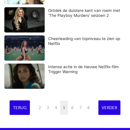
Ontdek de duistere kant van roem met
'The Playboy Murders' seizoen 2
Cheerleading van topniveau te zien op
Netflix
Intense actie in de nieuwe Netflix-film
Trigger Warning
TERUG
2
3
4
5
6
7
8
VERDER