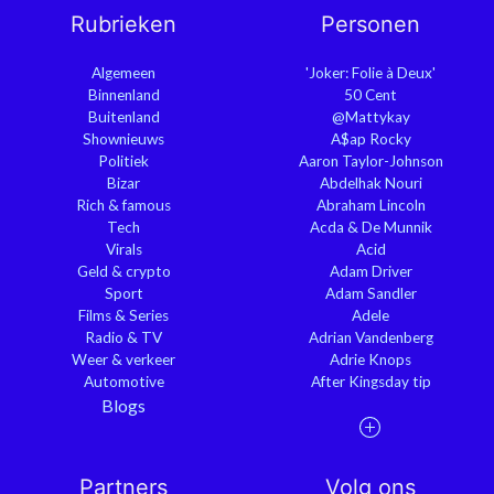
Rubrieken
Personen
Algemeen
'Joker: Folie à Deux'
Binnenland
50 Cent
Buitenland
@Mattykay
Shownieuws
A$ap Rocky
Politiek
Aaron Taylor-Johnson
Bizar
Abdelhak Nouri
Rich & famous
Abraham Lincoln
Tech
Acda & De Munnik
Virals
Acid
Geld & crypto
Adam Driver
Sport
Adam Sandler
Films & Series
Adele
Radio & TV
Adrian Vandenberg
Weer & verkeer
Adrie Knops
Automotive
After Kingsday tip
Blogs
Partners
Volg ons