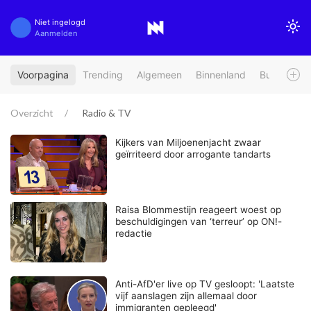
Niet ingelogd
Aanmelden
Voorpagina
Trending
Algemeen
Binnenland
Buitenland
Overzicht
Radio & TV
Kijkers van Miljoenenjacht zwaar
geïrriteerd door arrogante tandarts
Raisa Blommestijn reageert woest op
beschuldigingen van ‘terreur’ op ON!-
redactie
Anti-AfD'er live op TV gesloopt: 'Laatste
vijf aanslagen zijn allemaal door
immigranten gepleegd'