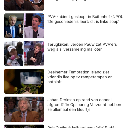
PVV-kabinet gesloopt in Buitenhof (NPO):
‘De geschiedenis leert: dit is linke soep’
Terugkijken: Jeroen Pauw zet PVV'ers
weg als 'verzameling malloten'
Deelnemer Temptation Island ziet
vriendin live op tv rampetampen en
ontploft
Johan Derksen op rand van cancel-
afgrond? 'In Opsporing Verzocht hebben
ze allemaal een kleurtje'
Rob Oudkerk keihard over ‘zijn’ PvdA: