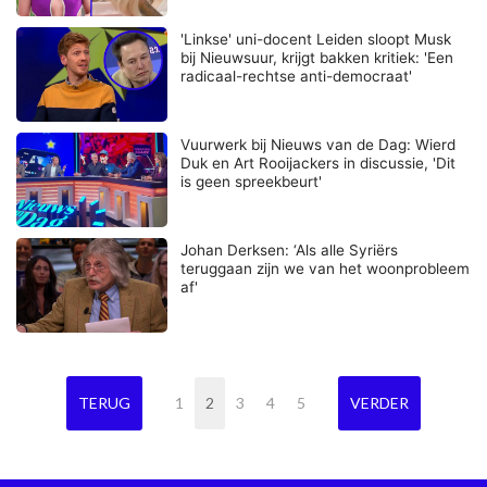
'Linkse' uni-docent Leiden sloopt Musk
bij Nieuwsuur, krijgt bakken kritiek: 'Een
radicaal-rechtse anti-democraat'
Vuurwerk bij Nieuws van de Dag: Wierd
Duk en Art Rooijackers in discussie, 'Dit
is geen spreekbeurt'
Johan Derksen: ‘Als alle Syriërs
teruggaan zijn we van het woonprobleem
af'
TERUG
1
2
3
4
5
VERDER