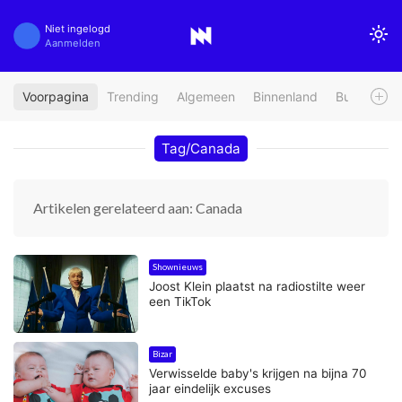
Niet ingelogd
Aanmelden
Voorpagina
Trending
Algemeen
Binnenland
Buitenland
Tag/Canada
Artikelen gerelateerd aan: Canada
Shownieuws
Joost Klein plaatst na radiostilte weer
een TikTok
Bizar
Verwisselde baby's krijgen na bijna 70
jaar eindelijk excuses