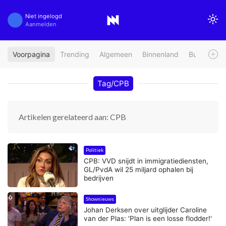
Niet ingelogd
Aanmelden
Voorpagina
Trending
Algemeen
Binnenland
Buitenland
Tag/CPB
Artikelen gerelateerd aan: CPB
Politiek
CPB: VVD snijdt in immigratiediensten,
GL/PvdA wil 25 miljard ophalen bij
bedrijven
Shownieuws
Johan Derksen over uitglijder Caroline
van der Plas: 'Plan is een losse flodder!'