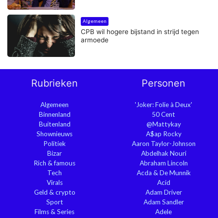
Algemeen
CPB wil hogere bijstand in strijd tegen
armoede
Rubrieken
Personen
Algemeen
'Joker: Folie à Deux'
Binnenland
50 Cent
Buitenland
@Mattykay
Shownieuws
A$ap Rocky
Politiek
Aaron Taylor-Johnson
Bizar
Abdelhak Nouri
Rich & famous
Abraham Lincoln
Tech
Acda & De Munnik
Virals
Acid
Geld & crypto
Adam Driver
Sport
Adam Sandler
Films & Series
Adele