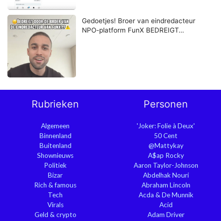
Gedoetjes! Broer van eindredacteur
NPO-platform FunX BEDREIGT…
Rubrieken
Personen
Algemeen
'Joker: Folie à Deux'
Binnenland
50 Cent
Buitenland
@Mattykay
Shownieuws
A$ap Rocky
Politiek
Aaron Taylor-Johnson
Bizar
Abdelhak Nouri
Rich & famous
Abraham Lincoln
Tech
Acda & De Munnik
Virals
Acid
Geld & crypto
Adam Driver