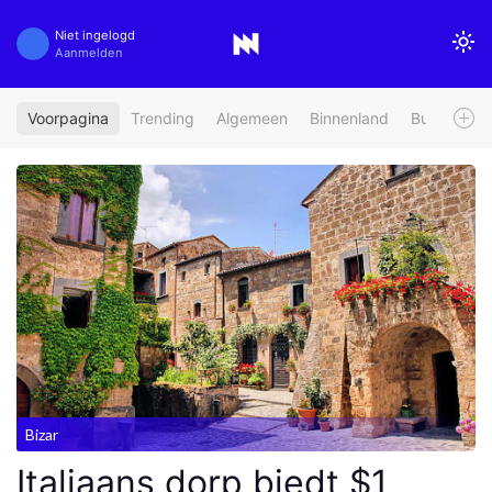
Niet ingelogd
Aanmelden
Voorpagina
Trending
Algemeen
Binnenland
Buitenland
Bizar
Italiaans dorp biedt $1