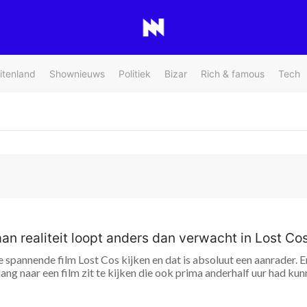
itenland
Shownieuws
Politiek
Bizar
Rich & famous
Tech
n realiteit loopt anders dan verwacht in Lost Co
 spannende film Lost Cos kijken en dat is absoluut een aanrader. En
lang naar een film zit te kijken die ook prima anderhalf uur had kun