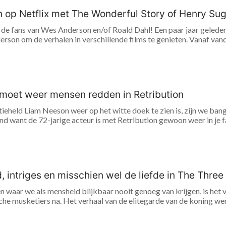
op Netflix met The Wonderful Story of Henry Sug
de fans van Wes Anderson en/of Roald Dahl! Een paar jaar geleden 
rson om de verhalen in verschillende films te genieten. Vanaf vanda
moet weer mensen redden in Retribution
tieheld Liam Neeson weer op het witte doek te zien is, zijn we bang
d want de 72-jarige acteur is met Retribution gewoon weer in je fa
, intriges en misschien wel de liefde in The Thre
n waar we als mensheid blijkbaar nooit genoeg van krijgen, is het 
che musketiers na. Het verhaal van de elitegarde van de koning we