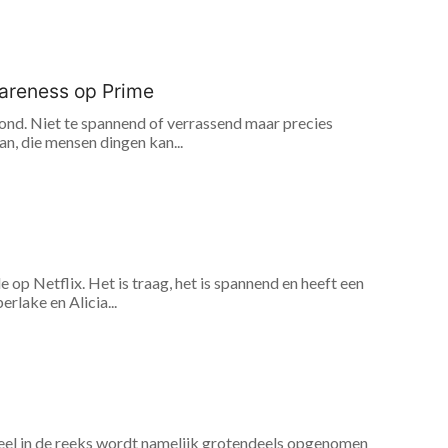
wareness op Prime
avond. Niet te spannend of verrassend maar precies
n, die mensen dingen kan...
 op Netflix. Het is traag, het is spannend en heeft een
rlake en Alicia...
eel in de reeks wordt namelijk grotendeels opgenomen