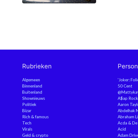
Rubrieken
Perso
Algemeen
'Joker: Fol
Binnenland
50 Cent
Buitenland
@Mattyka
Shownieuws
A$ap Rock
Politiek
Aaron Tayl
Bizar
Abdelhak 
Rich & famous
Abraham Li
Tech
Acda & De
Virals
Acid
Geld & crypto
Adam Driv