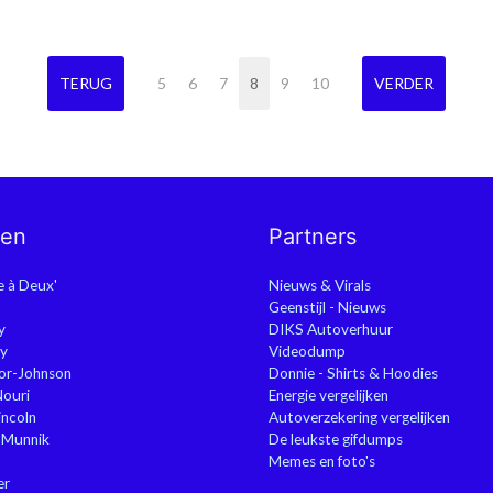
TERUG
5
6
7
8
9
10
VERDER
nen
Partners
ie à Deux'
Nieuws & Virals
Geenstijl - Nieuws
y
DIKS Autoverhuur
y
Videodump
or-Johnson
Donnie - Shirts & Hoodies
Nouri
Energie vergelijken
ncoln
Autoverzekering vergelijken
 Munnik
De leukste gifdumps
Memes en foto's
er