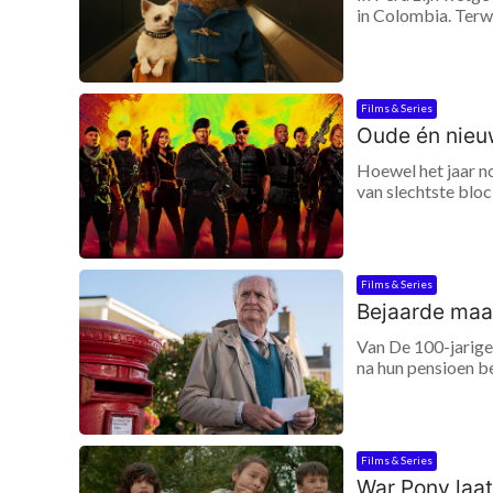
in Colombia. Terwi
Films & Series
Oude én nieu
Hoewel het jaar no
van slechtste bloc
Films & Series
Bejaarde maak
Van De 100-jarige
na hun pensioen be
Films & Series
War Pony laat