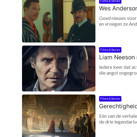
Films & Series
Wes Anderson 
Goed nieuws voor 
en vroegen ze Ande
Films & Series
Liam Neeson 
iedere keer dat ac
die angst ongegron
Films & Series
Gerechtigheid
Eén van de verhale
de drie legendaris