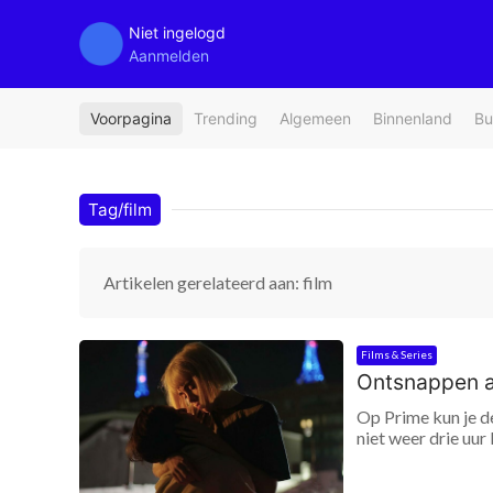
Niet ingelogd
Aanmelden
Voorpagina
Trending
Algemeen
Binnenland
Bu
Tag/film
Artikelen gerelateerd aan: film
Films & Series
Ontsnappen aa
Op Prime kun je de
niet weer drie uur 