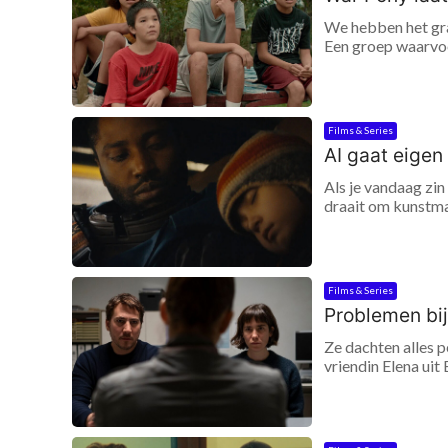
We hebben het gra
Een groep waarvoor
Films & Series
AI gaat eigen
Als je vandaag zin
draait om kunstmat
Films & Series
Problemen bij
Ze dachten alles 
vriendin Elena uit