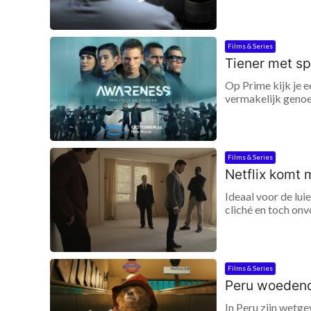
Films & Series
Tiener met sp
Op Prime kijk je e
vermakelijk genoeg
Films & Series
Netflix komt m
Ideaal voor de lui
cliché en toch onv
Films & Series
Peru woedend
In Peru zijn wetg