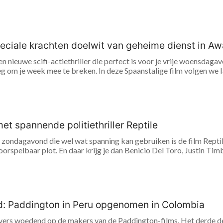
eciale krachten doelwit van geheime dienst in A
en nieuwe scifi-actiethriller die perfect is voor je vrije woensdag
 om je week mee te breken. In deze Spaanstalige film volgen we Ia
et spannende politiethriller Reptile
e zondagavond die wel wat spanning kan gebruiken is de film Reptile
oorspelbaar plot. En daar krijg je dan Benicio Del Toro, Justin Timbe
: Paddington in Peru opgenomen in Colombia
evers woedend op de makers van de Paddington-films. Het derde d