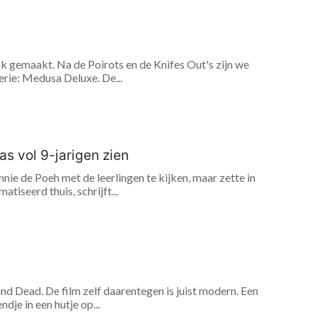
 gemaakt. Na de Poirots en de Knifes Out's zijn we
erie: Medusa Deluxe. De...
as vol 9-jarigen zien
nie de Poeh met de leerlingen te kijken, maar zette in
tiseerd thuis, schrijft...
ound Dead. De film zelf daarentegen is juist modern. Een
je in een hutje op...