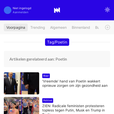
Niet ingelogd
Aanmelden
Voorpagina
Trending
Algemeen
Binnenland
Buitenland
Tag/Poetin
Artikelen gerelateerd aan: Poetin
Bizar
'Vreemde' hand van Poetin wakkert
opnieuw zorgen om zijn gezondheid aan
Politiek
ZIEN: Radicale feministen protesteren
topless tegen Putin, Musk en Trump in