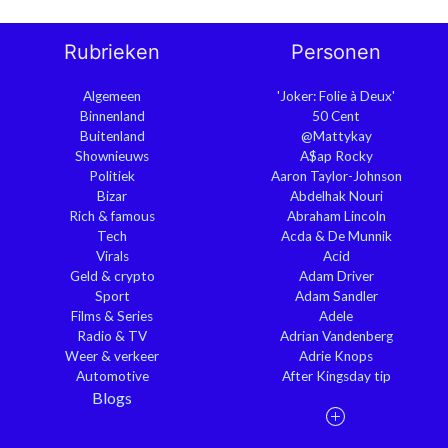
Rubrieken
Personen
Algemeen
'Joker: Folie à Deux'
Binnenland
50 Cent
Buitenland
@Mattykay
Shownieuws
A$ap Rocky
Politiek
Aaron Taylor-Johnson
Bizar
Abdelhak Nouri
Rich & famous
Abraham Lincoln
Tech
Acda & De Munnik
Virals
Acid
Geld & crypto
Adam Driver
Sport
Adam Sandler
Films & Series
Adele
Radio & TV
Adrian Vandenberg
Weer & verkeer
Adrie Knops
Automotive
After Kingsday tip
Blogs