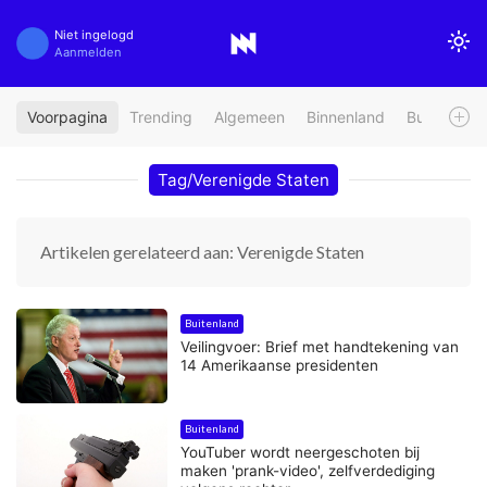
Niet ingelogd
Aanmelden
Voorpagina
Trending
Algemeen
Binnenland
Buitenland
Tag/Verenigde Staten
Artikelen gerelateerd aan: Verenigde Staten
Buitenland
Veilingvoer: Brief met handtekening van
14 Amerikaanse presidenten
Buitenland
YouTuber wordt neergeschoten bij
maken 'prank-video', zelfverdediging