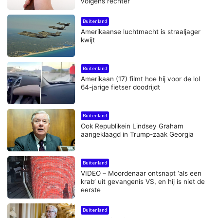
volgens rechter
Buitenland
Amerikaanse luchtmacht is straaljager
kwijt
Buitenland
Amerikaan (17) filmt hoe hij voor de lol
64-jarige fietser doodrijdt
Buitenland
Ook Republikein Lindsey Graham
aangeklaagd in Trump-zaak Georgia
Buitenland
VIDEO – Moordenaar ontsnapt ‘als een
krab’ uit gevangenis VS, en hij is niet de
eerste
Buitenland