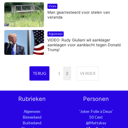
Virals
Man gearresteerd voor stelen van
veranda
Algemeen
VIDEO: Rudy Giuliani wil aanklager
aanklagen voor aanklacht tegen Donald
Trump'
TERUG
1
2
VERDER
Rubrieken
Personen
Algemeen
'Joker: Folie à Deux'
Binnenland
50 Cent
Buitenland
@Mattykay