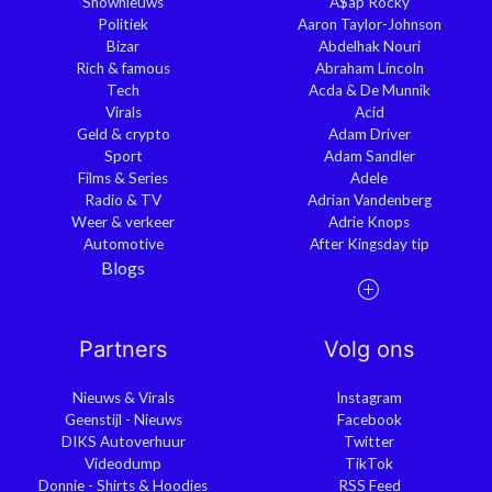
Shownieuws
A$ap Rocky
Politiek
Aaron Taylor-Johnson
Bizar
Abdelhak Nouri
Rich & famous
Abraham Lincoln
Tech
Acda & De Munnik
Virals
Acid
Geld & crypto
Adam Driver
Sport
Adam Sandler
Films & Series
Adele
Radio & TV
Adrian Vandenberg
Weer & verkeer
Adrie Knops
Automotive
After Kingsday tip
Blogs
Partners
Volg ons
Nieuws & Virals
Instagram
Geenstijl - Nieuws
Facebook
DIKS Autoverhuur
Twitter
Videodump
TikTok
Donnie - Shirts & Hoodies
RSS Feed