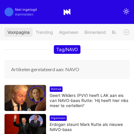
Niet ingelogd
Aanmelden
Voorpagina
Trending
Algemeen
Binnenland
Buitenland
Tag/NAVO
Artikelen gerelateerd aan: NAVO
Politiek
Geert Wilders (PVV) heeft LAK aan eis
van NAVO-baas Rutte: ‘Hij heeft hier niks
meer te vertellen!’
Algemeen
Erdogan steunt Mark Rutte als nieuwe
NAVO-baas