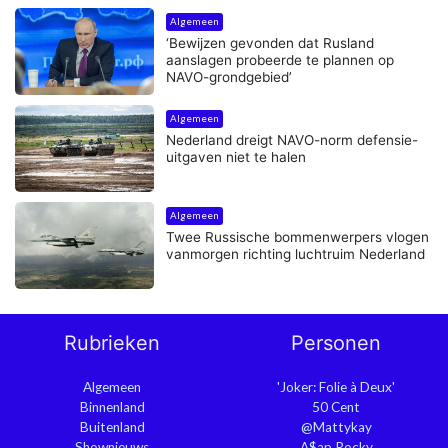
Algemeen
‘Bewijzen gevonden dat Rusland
aanslagen probeerde te plannen op
NAVO-grondgebied’
Algemeen
Nederland dreigt NAVO-norm defensie-
uitgaven niet te halen
Algemeen
Twee Russische bommenwerpers vlogen
vanmorgen richting luchtruim Nederland
Rubrieken
Personen
Algemeen
'Joker: Folie à Deux'
Binnenland
50 Cent
Buitenland
@Mattykay
Shownieuws
A$ap Rocky